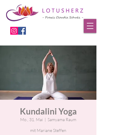
Kundalini Yoga
Mo., 31. Mai
  |  
Samyama Raum
mit Mariane Steffen