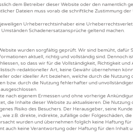
sslich dem Betreiber dieser Website oder den namentlich 
ämtlicher Dateien muss vorab die schriftliche Zustimmung d
eweiligen Urheberrechtsinhaber eine Urheberrechtsverlet
r Umständen Schadenersatzansprüche geltend machen.
ebsite wurden sorgfältig geprüft. Wir sind bemüht, dafür S
formationen aktuell, richtig und vollständig sind. Dennoch i
hliessen, so dass wir für die Vollständigkeit, Richtigkeit und 
alistisch-redaktioneller Art, keine Gewähr übernehmen kö
ieller oder ideeller Art beziehen, welche durch die Nutzung
n bzw. durch die Nutzung fehlerhafter und unvollständiger
 ausgeschlossen.
te nach eigenem Ermessen und ohne vorherige Ankündigu
tet, die Inhalte dieser Website zu aktualisieren. Die Nutzung
eigenes Risiko des Besuchers. Der Herausgeber, seine Kunde
 wie z.B. direkte, indirekte, zufällige oder Folgeschäden, di
ursacht wurden und übernehmen folglich keine Haftung für
 auch keine Verantwortung oder Haftung für den Inhalt un