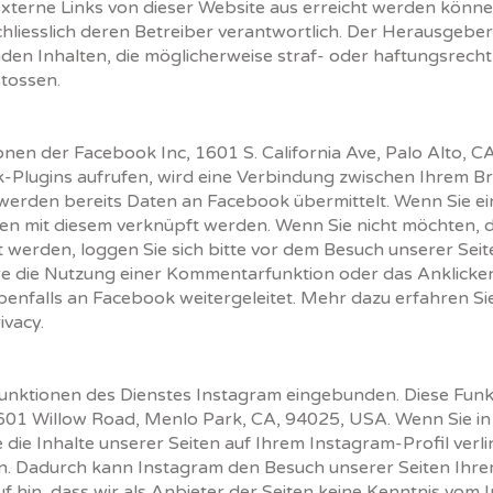
 externe Links von dieser Website aus erreicht werden könne
chliesslich deren Betreiber verantwortlich. Der Herausgeber 
den Inhalten, die möglicherweise straf- oder haftungsrechtl
stossen.
onen der Facebook Inc, 1601 S. California Ave, Palo Alto, 
k-Plugins aufrufen, wird eine Verbindung zwischen Ihrem 
i werden bereits Daten an Facebook übermittelt. Wenn Sie 
en mit diesem verknüpft werden. Wenn Sie nicht möchten, d
werden, loggen Sie sich bitte vor dem Besuch unserer Seit
e die Nutzung einer Kommentarfunktion oder das Anklicken 
benfalls an Facebook weitergeleitet. Mehr dazu erfahren Si
ivacy
.
Funktionen des Dienstes Instagram eingebunden. Diese Fu
 1601 Willow Road, Menlo Park, CA, 94025, USA. Wenn Sie i
 die Inhalte unserer Seiten auf Ihrem Instagram-Profil verl
n. Dadurch kann Instagram den Besuch unserer Seiten Ihr
 hin, dass wir als Anbieter der Seiten keine Kenntnis vom I