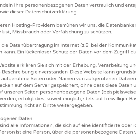
andeln Ihre personenbezogenen Daten vertraulich und ents
owie dieser Datenschutzerklärung.
eren Hosting-Providern bemühen wir uns, die Datenbanken 
rlust, Missbrauch oder Verfälschung zu schützen.
s die Datenübertragung im Internet (z.B. bei der Kommunikat
 kann. Ein lückenloser Schutz der Daten vor dem Zugriff durc
ebsite erklären Sie sich mit der Erhebung, Verarbeitung 
Beschreibung einverstanden. Diese Website kann grundsätz
 aufgerufene Seiten oder Namen von aufgerufenen Dateien
ecken auf dem Server gespeichert, ohne dass diese Daten u
f unseren Seiten personenbezogene Daten (beispielsweise
den, erfolgt dies, soweit möglich, stets auf freiwilliger B
stimmung nicht an Dritte weitergegeben.
zogener Daten
 alle Informationen, die sich auf eine identifizierte oder i
Person ist eine Person, über die personenbezogene Daten v