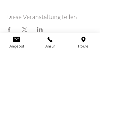
Diese Veranstaltung teilen
Angebot
Anruf
Route
LOTUSHERZ - Praxis
Claudia Schutz
Sandweg 7
5600 Lenzburg
078 712 16 30
info@claudiaschutz.ch
Erfahrungsberichte