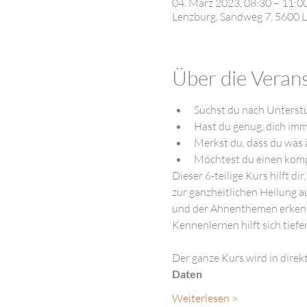
04. März 2023, 08:30 – 11:0
Lenzburg, Sandweg 7, 5600 L
Über die Veran
Suchst du nach Unterstü
Hast du genug, dich imm
Merkst du, dass du was
Möchtest du einen kompa
Dieser 6-teilige Kurs hilft di
zur ganzheitlichen Heilung 
und der Ahnenthemen erkenne
Kennenlernen hilft sich tiefe
Der ganze Kurs wird in dire
Daten 
Weiterlesen >