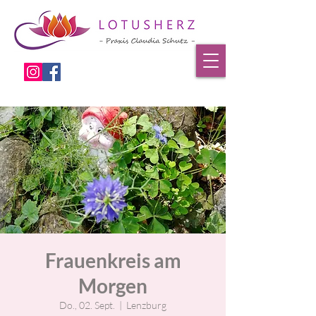
Frauenkreis am
Morgen
Do., 02. Sept.
  |  
Lenzburg