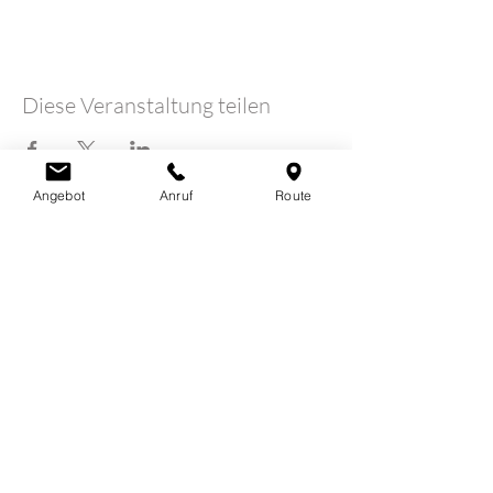
Diese Veranstaltung teilen
Angebot
Anruf
Route
LOTUSHERZ - Praxis
Claudia Schutz
Sandweg 7
5600 Lenzburg
078 712 16 30
info@claudiaschutz.ch
Erfahrungsberichte