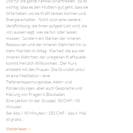
und für die ganze Familie vorantreiben.  Es ist 
wichtig, dass es den Müttern gut geht, dass sie 
Orte haben, wo sie Kraft tanken können und 
Energie erhalten.  Nicht noch eine weitere 
Verpflichtung, die ihnen aufgedrückt wird, die 
von aussen sagt, was sie tun oder lassen 
müssen.  Sondern ein Stärken der inneren 
Ressourcen und der inneren Wahrheit hin zu 
mehr Klarheit im Alltag.  Klarheit, die aus der 
inneren Wahrheit, der ureigenen Kraftquelle 
kommt.Herzlich Willkommen...Der Kurs 
entsteht mit den Frauen. Die Grundstruktur 
ist eine Meditation - eine 
Tiefenentspannungsreise, Atem- und 
Körperübungen, aber auch Gespräche und 
Klärung von Fragen & Blockaden.
Eine Lektion (in der Gruppe): 30 CHF / 90 
Minuten
5er Abo / 90 Minuten / 150 CHF - das 6. Mal 
ist gratis…
Weiterlesen >