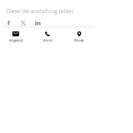
Diese Veranstaltung teilen
Angebot
Anruf
Route
LOTUSHERZ - Praxis
Claudia Schutz
Sandweg 7
5600 Lenzburg
078 712 16 30
info@claudiaschutz.ch
Erfahrungsberichte