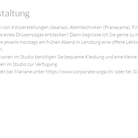
staltung
 von Körperstellungen (Asanas), Atemtechniken (Pranayama), Fi
le eines Drüsenyogas entdecken? Dann begrüsse ich Sie gerne zu 
e jeweils montags am frühen Abend in Lenzburg eine offene Lektion
n.
ktionen im Studio benötigen Sie bequeme Kleidung und eine kleine
en im Studio zur Verfügung.
kt bei Mariane unter https://www.corporate-yoga.ch/ oder tel: 0