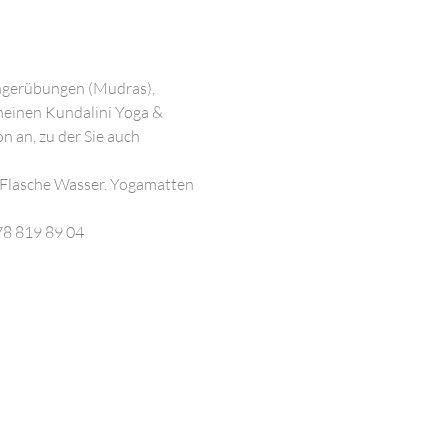
ngerübungen (Mudras), 
meinen Kundalini Yoga & 
 an, zu der Sie auch 
 Flasche Wasser. Yogamatten 
78 819 89 04