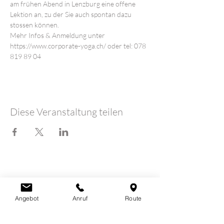
am frühen Abend in Lenzburg eine offene 
Lektion an, zu der Sie auch spontan dazu 
stossen können.
Mehr Infos & Anmeldung unter 
https://www.corporate-yoga.ch/ oder tel: 078 
819 89 04
Diese Veranstaltung teilen
LOTUSHERZ - Praxis
Claudia Schutz
Sandweg 7
Angebot
Anruf
Route
5600 Lenzburg