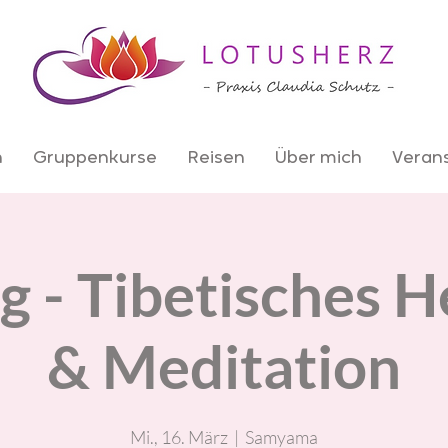
n
Gruppenkurse
Reisen
Über mich
Veran
g - Tibetisches H
& Meditation
Mi., 16. März
  |  
Samyama