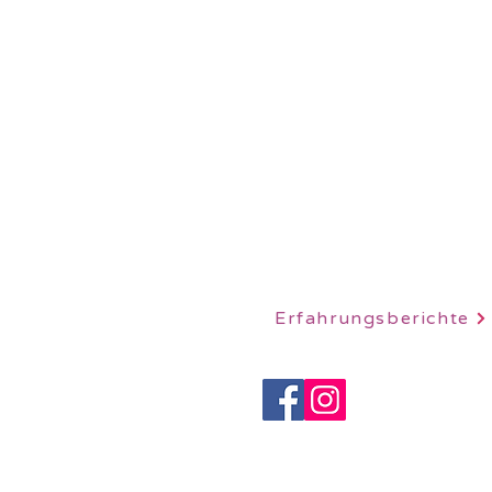
LOTUSHERZ - Praxis 
Sandweg 7
5600 Lenzburg
078 712 16 30
info@claudiaschutz.ch
Erfahrungsberichte
IMPRESSUM
|
DATENSCHUT