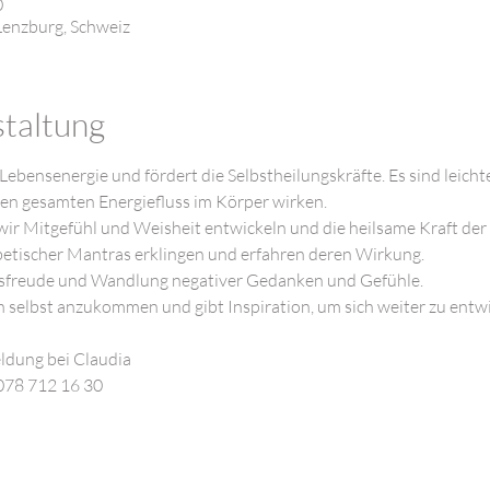
0
enzburg, Schweiz
staltung
 Lebensenergie und fördert die Selbstheilungskräfte. Es sind leich
en gesamten Energiefluss im Körper wirken.

ir Mitgefühl und Weisheit entwickeln und die heilsame Kraft der St
betischer Mantras erklingen und erfahren deren Wirkung.

sfreude und Wandlung negativer Gedanken und Gefühle.

h selbst anzukommen und gibt Inspiration, um sich weiter zu entwic
dung bei Claudia
078 712 16 30