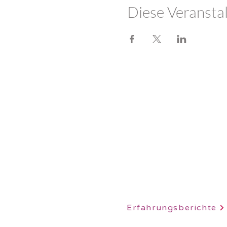
Diese Veranstal
LOTUSHERZ - Praxis 
Sandweg 7
5600 Lenzburg
078 712 16 30
info@claudiaschutz.ch
Erfahrungsberichte