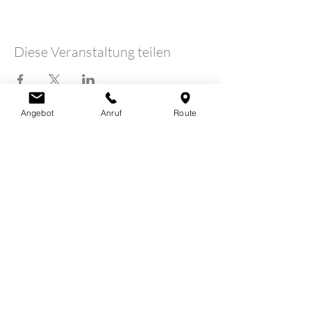
Diese Veranstaltung teilen
Angebot
Anruf
Route
LOTUSHERZ - Praxis
Claudia Schutz
Sandweg 7
5600 Lenzburg
078 712 16 30
info@claudiaschutz.ch
Erfahrungsberichte