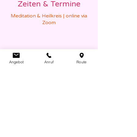
Zeiten & Termine
Meditation & Heilkreis | online via
Zoom
Jeweils Montags
Angebot
Anruf
Route
Jeweils Donnertags
Zeit
20:00 - ca. 21:00 Uhr