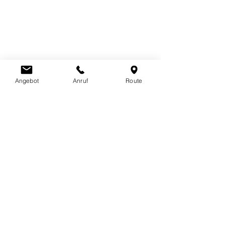
LOTUSHERZ - Praxis
Claudia Schutz
Sandweg 7
5600 Lenzburg
078 712 16 30
info@claudiaschutz.ch
Angebot
Anruf
Route
Erfahrungsberichte
Newsletter abonnieren
Jetzt abonnieren