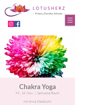
Chakra Yoga
Mi., 18. Nov.
  |  
Samyama Raum
mit Anna Weidkuhn