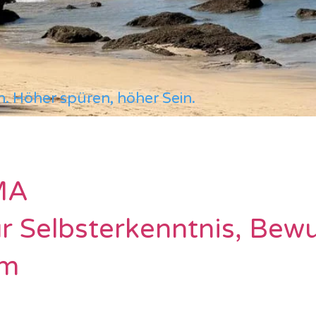
n. Höher spüren, höher Sein.
MA
ür Selbsterkenntnis, Bew
um