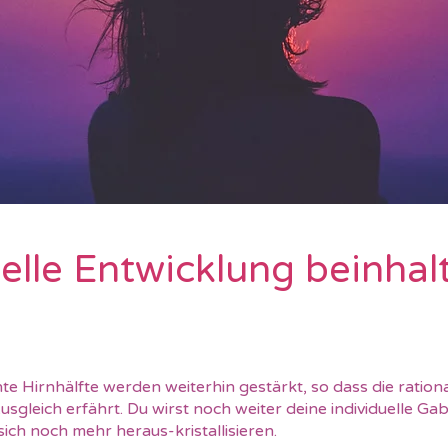
uelle Entwicklung beinhalt
chte Hirnhälfte werden weiterhin gestärkt, so dass die ratio
Ausgleich erfährt. Du wirst noch weiter deine individuelle Ga
 sich noch mehr heraus-kristallisieren.