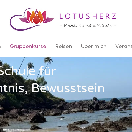
n
Gruppenkurse
Reisen
Über mich
Veran
hule für
ntnis, Bewusstsein
m