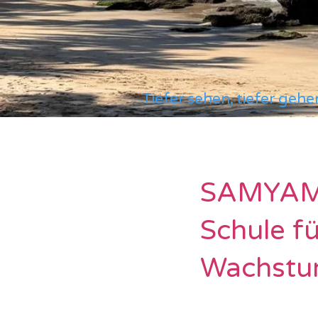
Tiefer sehen, tiefer gehe
SAMYA
Schule f
Wachst