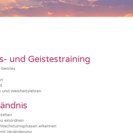
- und Geistestraining
 Geistes
en
it
 und Weisheitslehren
tändnis
stehen
eu einordnen
he Wachstumsphasen erkennen
nd Veränderung