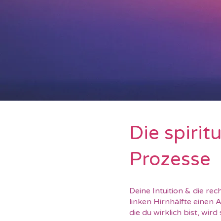
Die spirit
Prozesse
Deine Intuition & die re
linken Hirnhälfte einen 
die du wirklich bist, wird