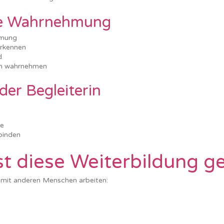
he Wahrnehmung
hmung
erkennen
d
en wahrnehmen
der Begleiterin
le
rbinden
st diese Weiterbildung g
 mit anderen Menschen arbeiten: