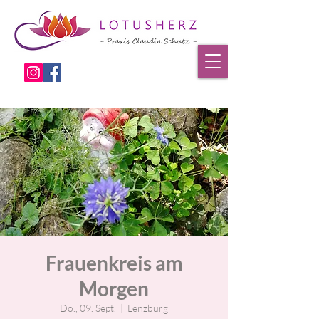
Frauenkreis am
Morgen
Do., 09. Sept.
  |  
Lenzburg