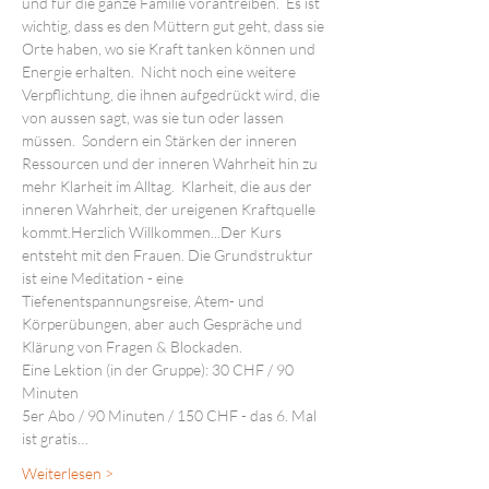
und für die ganze Familie vorantreiben.  Es ist 
wichtig, dass es den Müttern gut geht, dass sie 
Orte haben, wo sie Kraft tanken können und 
Energie erhalten.  Nicht noch eine weitere 
Verpflichtung, die ihnen aufgedrückt wird, die 
von aussen sagt, was sie tun oder lassen 
müssen.  Sondern ein Stärken der inneren 
Ressourcen und der inneren Wahrheit hin zu 
mehr Klarheit im Alltag.  Klarheit, die aus der 
inneren Wahrheit, der ureigenen Kraftquelle 
kommt.Herzlich Willkommen...Der Kurs 
entsteht mit den Frauen. Die Grundstruktur 
ist eine Meditation - eine 
Tiefenentspannungsreise, Atem- und 
Körperübungen, aber auch Gespräche und 
Klärung von Fragen & Blockaden.
Eine Lektion (in der Gruppe): 30 CHF / 90 
Minuten
5er Abo / 90 Minuten / 150 CHF - das 6. Mal 
ist gratis…
Weiterlesen >