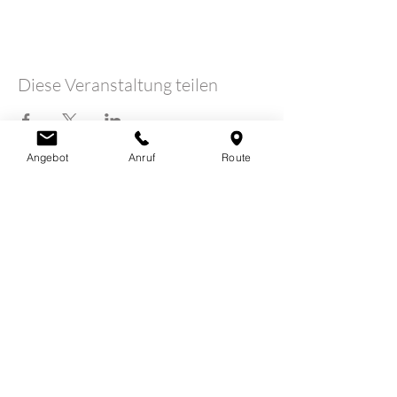
Diese Veranstaltung teilen
Angebot
Anruf
Route
LOTUSHERZ - Praxis
Claudia Schutz
Sandweg 7
5600 Lenzburg
078 712 16 30
info@claudiaschutz.ch
Erfahrungsberichte