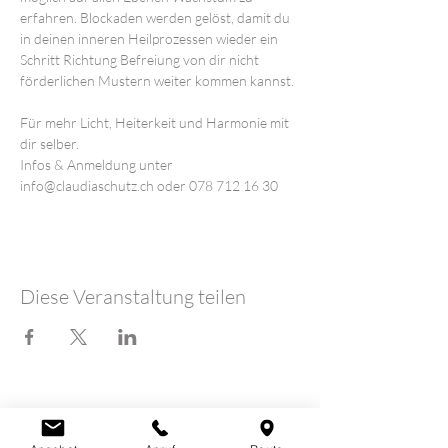
erfahren. Blockaden werden gelöst, damit du 
in deinen inneren Heilprozessen wieder ein 
Schritt Richtung Befreiung von dir nicht 
förderlichen Mustern weiter kommen kannst.

Für mehr Licht, Heiterkeit und Harmonie mit 
dir selber.
Infos & Anmeldung unter 
info@claudiaschutz.ch oder 078 712 16 30
Diese Veranstaltung teilen
LOTUSHERZ - Praxis
Claudia Schutz