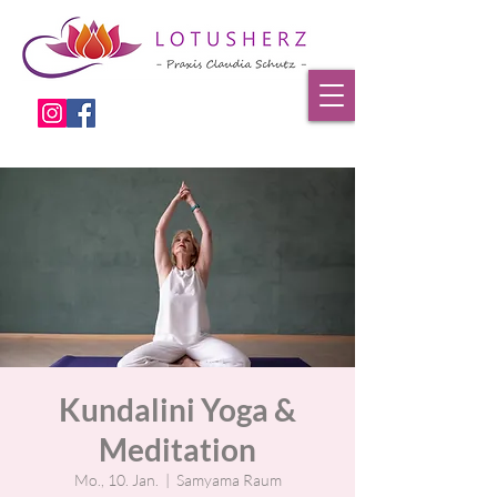
Kundalini Yoga &
Meditation
Mo., 10. Jan.
  |  
Samyama Raum