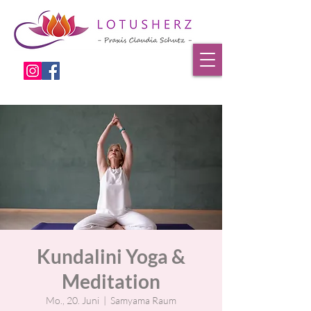
Kundalini Yoga &
Meditation
Mo., 20. Juni
  |  
Samyama Raum