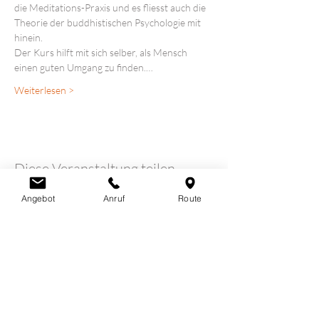
die Meditations-Praxis und es fliesst auch die 
Theorie der buddhistischen Psychologie mit 
hinein.
Der Kurs hilft mit sich selber, als Mensch 
einen guten Umgang zu finden.…
Weiterlesen >
Diese Veranstaltung teilen
Angebot
Anruf
Route
LOTUSHERZ - Praxis
Claudia Schutz
Sandweg 7
5600 Lenzburg