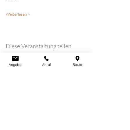
Weiterlesen >
Diese Veranstaltung teilen
Angebot
Anruf
Route
LOTUSHERZ - Praxis
Claudia Schutz
Sandweg 7
5600 Lenzburg
078 712 16 30
info@claudiaschutz.ch