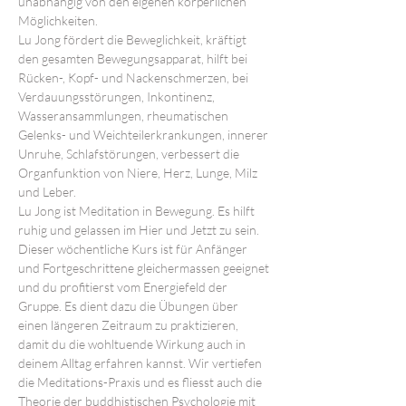
unabhängig von den eigenen körperlichen 
Möglichkeiten.
Lu Jong fördert die Beweglichkeit, kräftigt 
den gesamten Bewegungsapparat, hilft bei 
Rücken-, Kopf- und Nackenschmerzen, bei 
Verdauungsstörungen, Inkontinenz, 
Wasseransammlungen, rheumatischen 
Gelenks- und Weichteilerkrankungen, innerer 
Unruhe, Schlafstörungen, verbessert die 
Organfunktion von Niere, Herz, Lunge, Milz 
und Leber.
Lu Jong ist Meditation in Bewegung. Es hilft 
ruhig und gelassen im Hier und Jetzt zu sein.
Dieser wöchentliche Kurs ist für Anfänger 
und Fortgeschrittene gleichermassen geeignet 
und du profitierst vom Energiefeld der 
Gruppe. Es dient dazu die Übungen über 
einen längeren Zeitraum zu praktizieren, 
damit du die wohltuende Wirkung auch in 
deinem Alltag erfahren kannst. Wir vertiefen 
die Meditations-Praxis und es fliesst auch die 
Theorie der buddhistischen Psychologie mit 