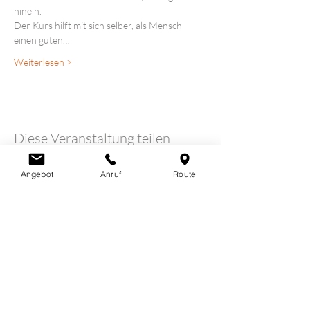
hinein.
Der Kurs hilft mit sich selber, als Mensch 
einen guten…
Weiterlesen >
Diese Veranstaltung teilen
Angebot
Anruf
Route
LOTUSHERZ - Praxis
Claudia Schutz
Sandweg 7
5600 Lenzburg
078 712 16 30
info@claudiaschutz.ch