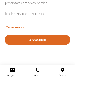
gemeinsam entdecken werden.
Im Preis inbegriffen
Weiterlesen >
Anmelden
Diese Veranstaltung teilen
Angebot
Anruf
Route
LOTUSHERZ - Praxis
Claudia Schutz