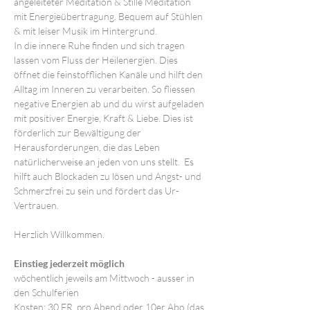
angeleiteter Meditation & Stille Meditation 
mit Energieübertragung. Bequem auf Stühlen 
& mit leiser Musik im Hintergrund.
In die innere Ruhe finden und sich tragen 
lassen vom Fluss der Heilenergien. Dies 
öffnet die feinstofflichen Kanäle und hilft den 
Alltag im Inneren zu verarbeiten. So fliessen 
negative Energien ab und du wirst aufgeladen 
mit positiver Energie, Kraft & Liebe. Dies ist 
förderlich zur Bewältigung der 
Herausforderungen, die das Leben 
natürlicherweise an jeden von uns stellt.  Es 
hilft auch Blockaden zu lösen und Angst- und 
Schmerzfrei zu sein und fördert das Ur-
Vertrauen. 

Herzlich Willkommen. 

Einstieg jederzeit möglich
wöchentlich jeweils am Mittwoch - ausser in 
den Schulferien
Kosten: 30 FR. pro Abend oder 10er Abo (das 