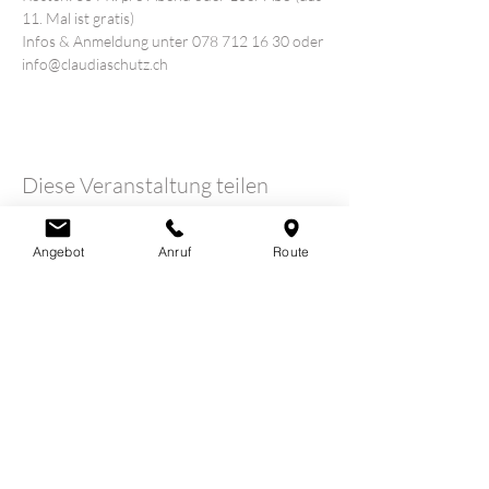
11. Mal ist gratis)
Infos & Anmeldung unter 078 712 16 30 oder 
info@claudiaschutz.ch
Diese Veranstaltung teilen
Angebot
Anruf
Route
LOTUSHERZ - Praxis
Claudia Schutz
Sandweg 7
5600 Lenzburg
078 712 16 30
info@claudiaschutz.ch