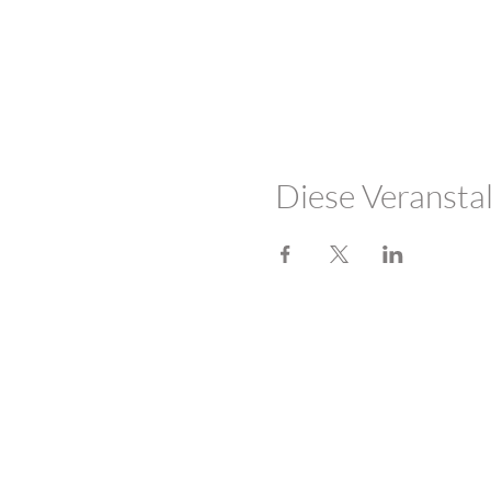
Diese Veranstal
LOTUSHERZ - Praxis 
Sandweg 7
5600 Lenzburg