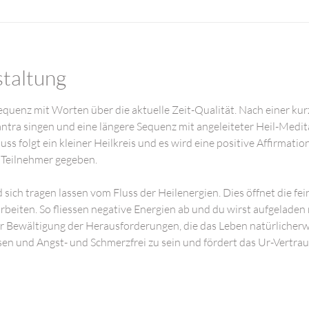
staltung
equenz mit Worten über die aktuelle Zeit-Qualität. Nach einer kurz
ra singen und eine längere Sequenz mit angeleiteter Heil-Medita
s folgt ein kleiner Heilkreis und es wird eine positive Affirmatio
 Teilnehmer gegeben. 
 sich tragen lassen vom Fluss der Heilenergien. Dies öffnet die fein
rbeiten. So fliessen negative Energien ab und du wirst aufgeladen m
zur Bewältigung der Herausforderungen, die das Leben natürlicherwe
ösen und Angst- und Schmerzfrei zu sein und fördert das Ur-Vertrau