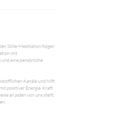
en Stille-Meditation folgen 
tion mit 
n und eine persönliche 
stofflichen Kanäle und hilft 
it positiver Energie, Kraft 
ise an jeden von uns stellt. 
en.