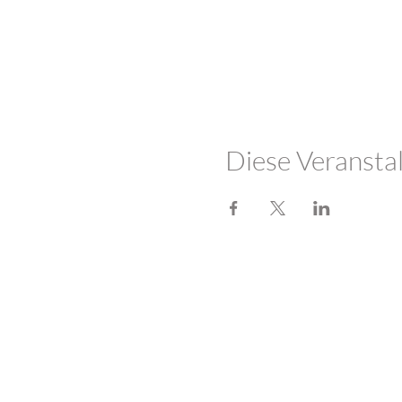
Diese Veranstal
LOTUSHERZ - Praxis 
Sandweg 7
5600 Lenzburg