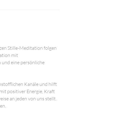
en Stille-Meditation folgen 
tion mit 
n und eine persönliche 
stofflichen Kanäle und hilft 
it positiver Energie, Kraft 
ise an jeden von uns stellt. 
en.