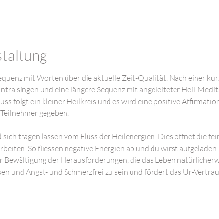
staltung
equenz mit Worten über die aktuelle Zeit-Qualität. Nach einer kurz
ra singen und eine längere Sequenz mit angeleiteter Heil-Medita
s folgt ein kleiner Heilkreis und es wird eine positive Affirmatio
 Teilnehmer gegeben. 
 sich tragen lassen vom Fluss der Heilenergien. Dies öffnet die fein
rbeiten. So fliessen negative Energien ab und du wirst aufgeladen m
zur Bewältigung der Herausforderungen, die das Leben natürlicherwe
ösen und Angst- und Schmerzfrei zu sein und fördert das Ur-Vertrau