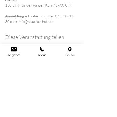
150 CHF für den ganzen Kurs / 5x 30 CHF
Anmeldung erforderlich 
unter 078 712 16 
30 oder info@claudiaschutz.ch
Diese Veranstaltung teilen
Angebot
Anruf
Route
LOTUSHERZ - Praxis
Claudia Schutz
Sandweg 7
5600 Lenzburg
078 712 16 30
info@claudiaschutz.ch