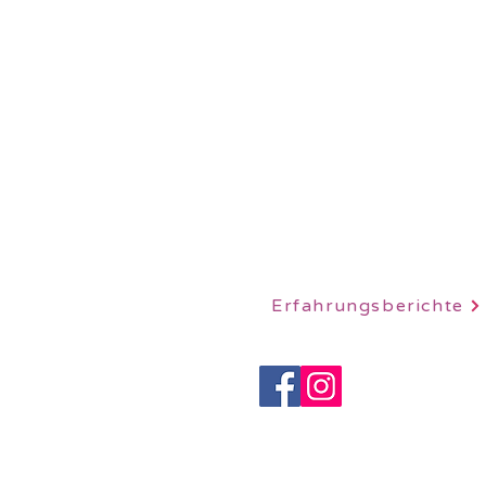
LOTUSHERZ - Praxis 
Sandweg 7
5600 Lenzburg
078 712 16 30
info@claudiaschutz.ch
Erfahrungsberichte
IMPRESSUM
|
DATENSCHUT