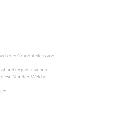
 nach den Grundpfeilern von 
elbst und im ganz eigenen 
r diese Stunden. Welche 
ben.