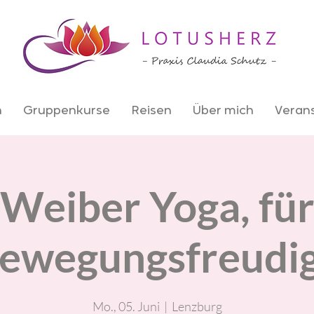
n
Gruppenkurse
Reisen
Über mich
Veran
Weiber Yoga, fü
ewegungsfreudi
Mo., 05. Juni
  |  
Lenzburg